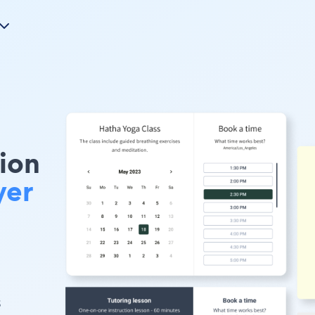
ion
yer
s