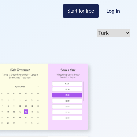
Start for free
Log In