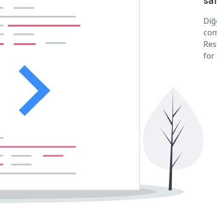
sa
Diğ
com
Res
for