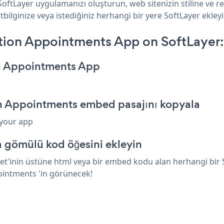
oftLayer uygulamanızı oluşturun, web sitenizin stiline ve 
lginize veya istediğiniz herhangi bir yere SoftLayer ekleyin
tion Appointments App on SoftLayer:
on Appointments App
on Appointments embed pasajını kopyala
 your app
a gömülü kod öğesini ekleyin
'inin üstüne html veya bir embed kodu alan herhangi bir Sof
ointments 'in görünecek!