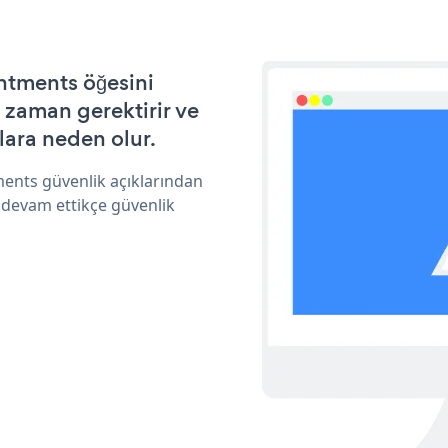
ntments öğesini
 zaman gerektirir ve
lara neden olur.
ments güvenlik açıklarından
 devam ettikçe güvenlik