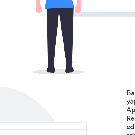
Ba
ya
Ap
Re
ed