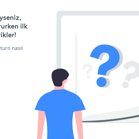
iyseniz,
rurken ilk
ikler!
turn nasıl