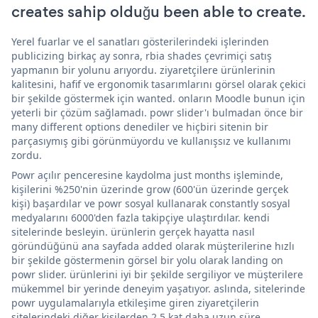
creates sahip olduğu been able to create.
Yerel fuarlar ve el sanatları gösterilerindeki işlerinden
publicizing birkaç ay sonra, rbia shades çevrimiçi satış
yapmanın bir yolunu arıyordu. ziyaretçilere ürünlerinin
kalitesini, hafif ve ergonomik tasarımlarını görsel olarak çekici
bir şekilde göstermek için wanted. onların Moodle bunun için
yeterli bir çözüm sağlamadı. powr slider'ı bulmadan önce bir
many different options denediler ve hiçbiri sitenin bir
parçasıymış gibi görünmüyordu ve kullanışsız ve kullanımı
zordu.
Powr açılır penceresine kaydolma just months işleminde,
kişilerini %250'nin üzerinde grow (600'ün üzerinde gerçek
kişi) başardılar ve powr sosyal kullanarak constantly sosyal
medyalarını 6000'den fazla takipçiye ulaştırdılar. kendi
sitelerinde besleyin. ürünlerin gerçek hayatta nasıl
göründüğünü ana sayfada added olarak müşterilerine hızlı
bir şekilde göstermenin görsel bir yolu olarak landing on
powr slider. ürünlerini iyi bir şekilde sergiliyor ve müşterilere
mükemmel bir yerinde deneyim yaşatıyor. aslında, sitelerinde
powr uygulamalarıyla etkileşime giren ziyaretçilerin
sitelerindeki diğer kişilerden 2,5 kat daha uzun süre