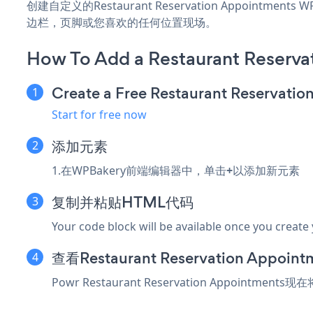
创建自定义的Restaurant Reservation Appointmen
边栏，页脚或您喜欢的任何位置现场。
How To Add a Restaurant Reserv
Create a Free Restaurant Reservati
Start for free now
添加元素
1.在WPBakery前端编辑器中，单击
+
以添加新元素
复制并粘贴HTML代码
Your code block will be available once you create
查看Restaurant Reservation Appoint
Powr Restaurant Reservation Appoi