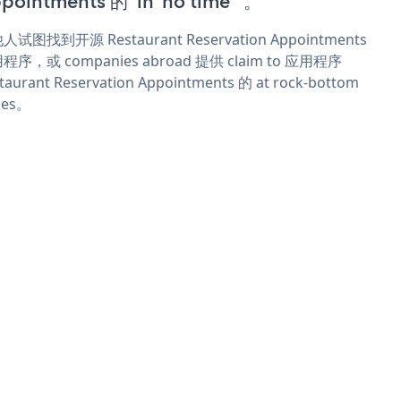
pointments 的“in 'no time'”。
人试图找到开源 Restaurant Reservation Appointments
程序，或 companies abroad 提供 claim to 应用程序
taurant Reservation Appointments 的 at rock-bottom
ces。