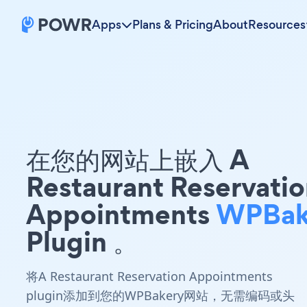
Apps
Plans & Pricing
About
Resources
在您的网站上嵌入 A
Restaurant Reservati
Appointments
WPBak
Plugin 。
将A Restaurant Reservation Appointments
plugin添加到您的WPBakery网站，无需编码或头