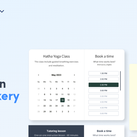
on
ery