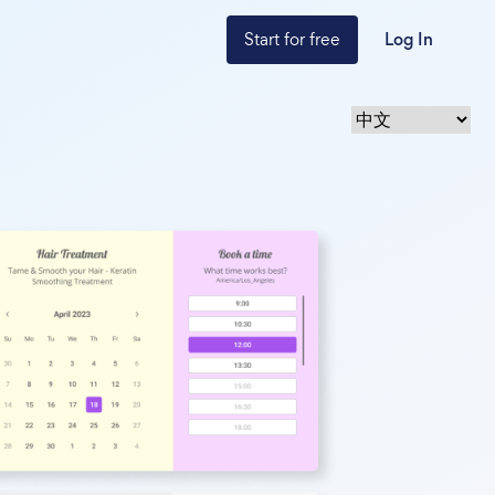
Start for free
Log In