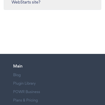
WebStarts site?
Main
Blog
Plugin Library
POWR Business
Plans & Pricing