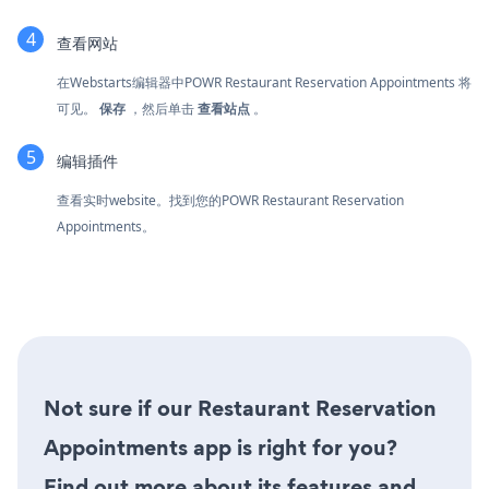
查看网站
在Webstarts编辑器中POWR Restaurant Reservation Appointments 将
可见。
保存
，然后单击
查看站点
。
编辑插件
查看实时website。找到您的POWR Restaurant Reservation
Appointments。
Not sure if our Restaurant Reservation
Appointments app is right for you?
Find out more about its features and