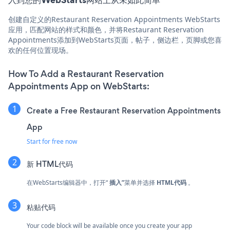
创建自定义的Restaurant Reservation Appointments WebStarts
应用，匹配网站的样式和颜色，并将Restaurant Reservation
Appointments添加到WebStarts页面，帖子，侧边栏，页脚或您喜
欢的任何位置现场。
How To Add a Restaurant Reservation
Appointments App on WebStarts:
Create a Free Restaurant Reservation Appointments
App
Start for free now
新
HTML代码
在WebStarts编辑器中，打开“
插入”
菜单并选择
HTML代码
。
粘贴代码
Your code block will be available once you create your app