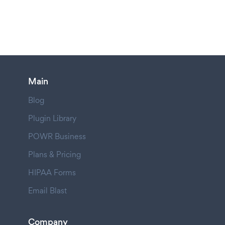
Main
Blog
Plugin Library
POWR Business
Plans & Pricing
HIPAA Forms
Email Blast
Company