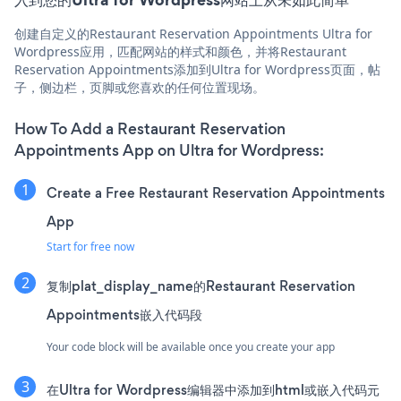
创建自定义的Restaurant Reservation Appointments Ultra for
Wordpress应用，匹配网站的样式和颜色，并将Restaurant
Reservation Appointments添加到Ultra for Wordpress页面，帖
子，侧边栏，页脚或您喜欢的任何位置现场。
How To Add a Restaurant Reservation
Appointments App on Ultra for Wordpress:
Create a Free Restaurant Reservation Appointments
App
Start for free now
复制plat_display_name的Restaurant Reservation
Appointments嵌入代码段
Your code block will be available once you create your app
在Ultra for Wordpress编辑器中添加到html或嵌入代码元