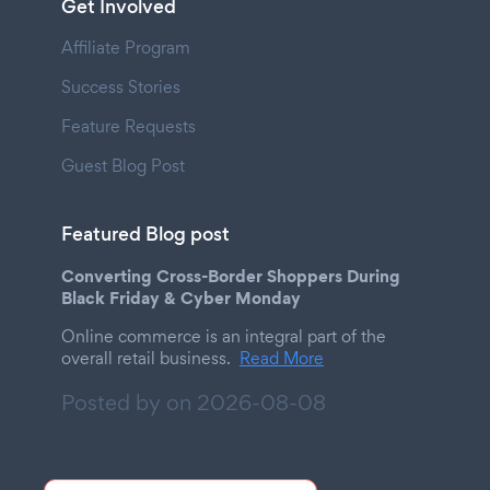
Get Involved
Affiliate Program
Success Stories
Feature Requests
Guest Blog Post
Featured Blog post
Converting Cross-Border Shoppers During
Black Friday & Cyber Monday
Online commerce is an integral part of the
overall retail business.
Read More
Posted by on
2026-08-08