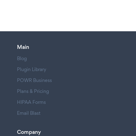
Main
Blog
Plugin Library
POWR Business
Plans & Pricing
HIPAA Forms
Email Blast
Company