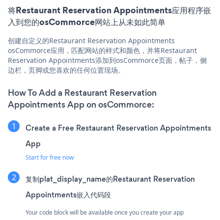
将Restaurant Reservation Appointments应用程序嵌
入到您的osCommorce网站上从未如此简单
创建自定义的Restaurant Reservation Appointments
osCommorce应用，匹配网站的样式和颜色，并将Restaurant
Reservation Appointments添加到osCommorce页面，帖子，侧
边栏，页脚或您喜欢的任何位置现场。
How To Add a Restaurant Reservation
Appointments App on osCommorce:
Create a Free Restaurant Reservation Appointments
App
Start for free now
复制plat_display_name的Restaurant Reservation
Appointments嵌入代码段
Your code block will be available once you create your app