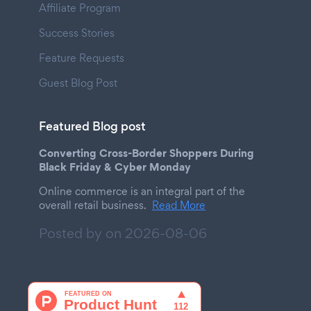
Affiliate Program
Success Stories
Feature Requests
Guest Blog Post
Featured Blog post
Converting Cross-Border Shoppers During
Black Friday & Cyber Monday
Online commerce is an integral part of the
overall retail business.
Read More
Posted by on
2026-08-06