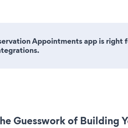
servation Appointments app is right f
ntegrations.
he Guesswork of Building Y