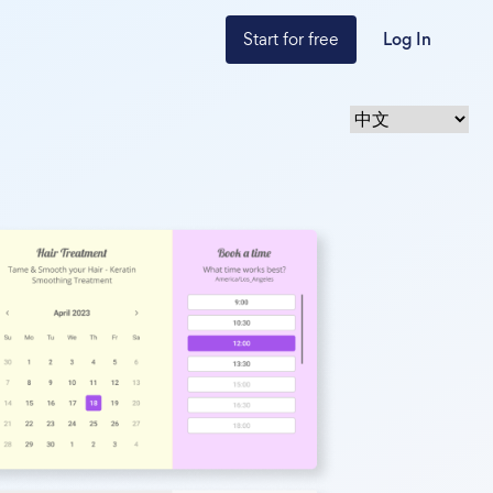
Start for free
Log In