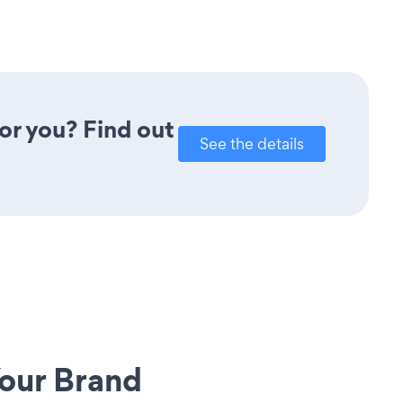
or you? Find out
See the details
our Brand