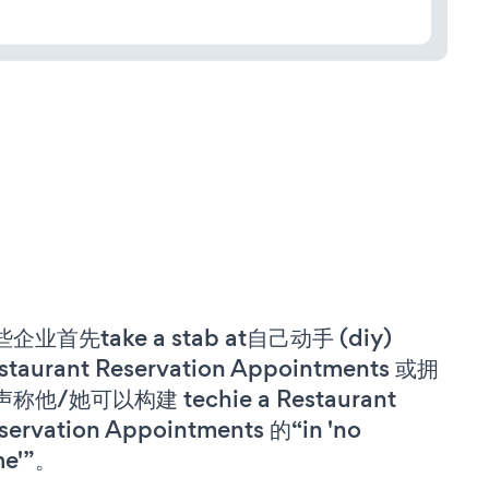
企业首先take a stab at自己动手 (diy)
staurant Reservation Appointments 或拥
称他/她可以构建 techie a Restaurant
servation Appointments 的“in 'no
me'”。