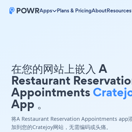
Apps
Plans & Pricing
About
Resources
在您的网站上嵌入 A
Restaurant Reservati
Appointments
Cratej
App 。
将A Restaurant Reservation Appointments app
加到您的Cratejoy网站，无需编码或头痛。