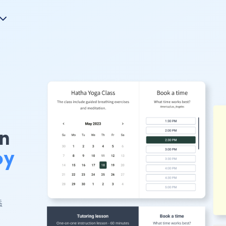
on
oy
添