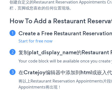
创建自定义的Restaurant Reservation Appointmen
栏，页脚或您喜欢的任何位置现场。
How To Add a Restaurant Reserva
Create a Free Restaurant Reservati
Start for free now
复制plat_display_name的Restaurant
Your code block will be available once you create
在Cratejoy编辑器中添加到html或嵌入
将以上Restaurant Reservation Appointm
Appointments将出现！