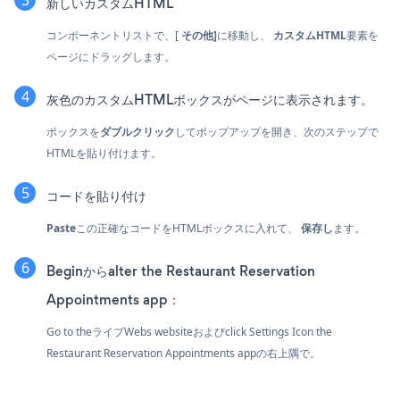
新しいカスタムHTML
コンポーネントリストで、[
その他]
に移動し、
カスタムHTML
要素を
ページにドラッグします。
灰色のカスタムHTMLボックスがページに表示されます。
ボックスを
ダブルクリック
してポップアップを開き、次のステップで
HTMLを貼り付けます。
コードを貼り付け
Paste
この正確なコードをHTMLボックスに入れて、
保存し
ます。
Beginからalter the Restaurant Reservation
Appointments app：
Go to theライブWebs websiteおよびclick Settings Icon
the
Restaurant Reservation Appointments appの右上隅で。