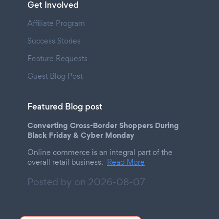
Get Involved
Affiliate Program
Success Stories
Feature Requests
Guest Blog Post
Featured Blog post
Converting Cross-Border Shoppers During
Black Friday & Cyber Monday
Online commerce is an integral part of the
overall retail business.
Read More
Posted by on
2026-08-07