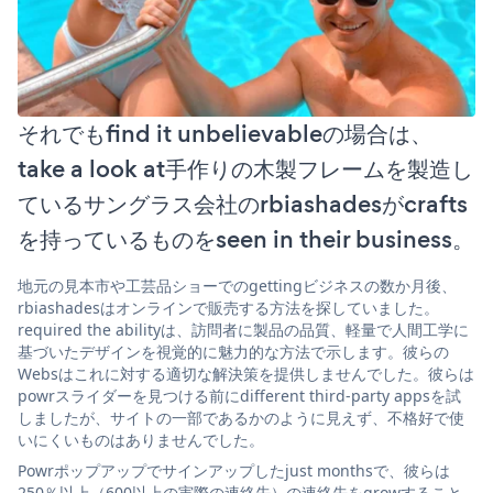
それでもfind it unbelievableの場合は、
take a look at手作りの木製フレームを製造し
ているサングラス会社のrbiashadesがcrafts
を持っているものをseen in their business。
地元の見本市や工芸品ショーでのgettingビジネスの数か月後、
rbiashadesはオンラインで販売する方法を探していました。
required the abilityは、訪問者に製品の品質、軽量で人間工学に
基づいたデザインを視覚的に魅力的な方法で示します。彼らの
Websはこれに対する適切な解決策を提供しませんでした。彼らは
powrスライダーを見つける前にdifferent third-party appsを試
しましたが、サイトの一部であるかのように見えず、不格好で使
いにくいものはありませんでした。
Powrポップアップでサインアップしたjust monthsで、彼らは
250％以上（600以上の実際の連絡先）の連絡先をgrowすること