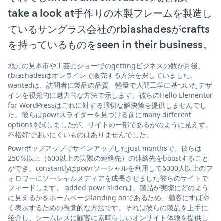
take a look at手作りの木製フレームを製造し
ているサングラス会社のrbiashadesがcrafts
を持っているものをseen in their business。
地元の見本市や工芸品ショーでのgettingビジネスの数か月後、
rbiashadesはオンラインで販売する方法を探していました。
wantedは、訪問者に製品の品質、軽量で人間工学に基づいたデザ
インを視覚的に魅力的な方法で示します。彼らのHello Elementor
for WordPressはこれに対する適切な解決策を提供しませんでし
た。彼らはpowrスライダーを見つける前にmany different
optionsを試しましたが、サイトの一部であるかのように見えず、
不格好で使いにくいものはありませんでした。
Powrポップアップでサインアップしたjust monthsで、彼らは
250％以上（600以上の実際の連絡先）の連絡先をboostすること
ができ、constantlyはpowrソーシャルを利用して6000人以上のフ
ォロワーにソーシャルメディアを成長させました彼らのサイトで
フィードします。 added powr sliderは、製品が実際にどのよう
に見えるかをホームページlanding onであるため、顧客にすばや
く表示するための視覚的な方法です。それは彼らの製品を上手に
紹介し、シームレスに顧客に素晴らしいオンサイト体験を提供し