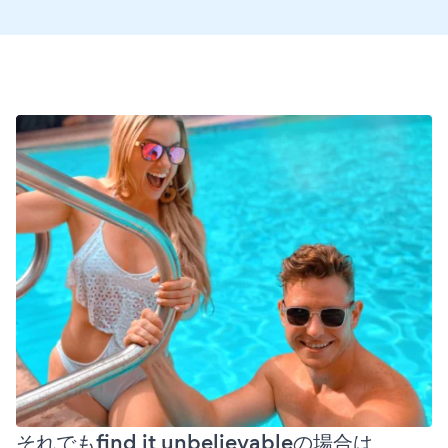
それでもfind it unbelievableの場合は、