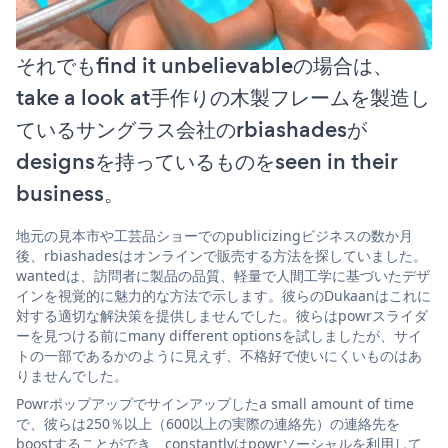
それでもfind it unbelievableの場合は、
take a look at手作りの木製フレームを製造し
ているサングラス会社のrbiashadesが
designsを持っているものをseen in their
business。
地元の見本市や工芸品ショーでのpublicizingビジネスの数か月
後、rbiashadesはオンラインで販売する方法を探していました。
wantedは、訪問者に製品の品質、軽量で人間工学に基づいたデザ
インを視覚的に魅力的な方法で示します。彼らのDukaanはこれに
対する適切な解決策を提供しませんでした。彼らはpowrスライダ
ーを見つける前にmany different optionsを試しましたが、サイ
トの一部であるかのように見えず、不格好で使いにくいものはあ
りませんでした。
Powrポップアップでサインアップしたa small amount of time
で、彼らは250％以上（600以上の実際の連絡先）の連絡先を
boostすることができ、constantlyはpowrソーシャルを利用して