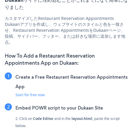
りました
カスタマイズしたRestaurant Reservation Appointments
Dukaanアプリを作成し、ウェブサイトのスタイルと色を一致さ
せ、Restaurant Reservation AppointmentsをDukaanページ、
投稿、サイドバー、フッター、または好きな場所に追加します地
点。
How To Add a Restaurant Reservation
Appointments App on Dukaan:
Create a Free Restaurant Reservation Appointments
App
Start for free now
Embed POWR script to your Dukaan Site
2. Click on
Code Editor
and in the
layout.html
, paste the script
below.