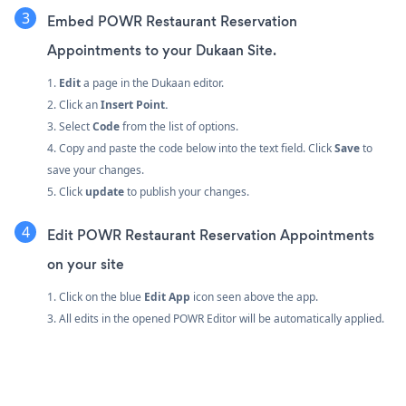
Embed POWR Restaurant Reservation
Appointments to your Dukaan Site.
1.
Edit
a page in the Dukaan editor.
2. Click an
Insert Point.
3. Select
Code
from the list of options.
4. Copy and paste the code below into the text field. Click
Save
to
save your changes.
5. Click
update
to publish your changes.
Edit POWR Restaurant Reservation Appointments
on your site
1. Click on the blue
Edit App
icon seen above the app.
3. All edits in the opened POWR Editor will be automatically applied.