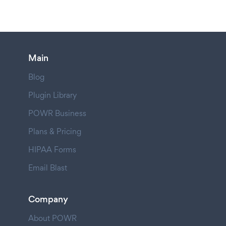
Main
Blog
Plugin Library
POWR Business
Plans & Pricing
HIPAA Forms
Email Blast
Company
About POWR