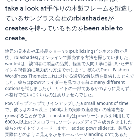
take a look at手作りの木製フレームを製造し
ているサングラス会社のrbiashadesが
createsを持っているものをbeen able to
create。
地元の見本市や工芸品ショーでのpublicizingビジネスの数か月
後、rbiashadesはオンラインで販売する方法を探していました。
wantedは、訪問者に製品の品質、軽量で人間工学に基づいたデザ
インを視覚的に魅力的な方法で示します。彼らのDidi - Fashion
WordPress Themeはこれに対する適切な解決策を提供しませんで
した。彼らはpowrスライダーを見つける前にmany different
optionsを試しましたが、サイトの一部であるかのように見えず、
不格好で使いにくいものはありませんでした。
Powrポップアップでサインアップしたa small amount of time
で、彼らは250％以上（600以上の実際の連絡先）の連絡先を
growすることができ、constantlyはpowrソーシャルを利用して
6000人以上のフォロワーにソーシャルメディアを成長させました
彼らのサイトでフィードします。 added powr sliderは、製品が
実際にどのように見えるかをホームページlanding onであるた