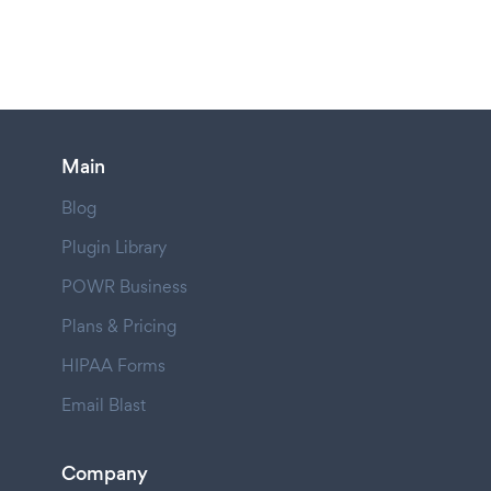
Main
Blog
Plugin Library
POWR Business
Plans & Pricing
HIPAA Forms
Email Blast
Company