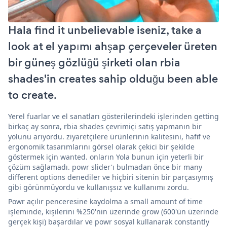
Hala find it unbelievable iseniz, take a
look at el yapımı ahşap çerçeveler üreten
bir güneş gözlüğü şirketi olan rbia
shades'in creates sahip olduğu been able
to create.
Yerel fuarlar ve el sanatları gösterilerindeki işlerinden getting
birkaç ay sonra, rbia shades çevrimiçi satış yapmanın bir
yolunu arıyordu. ziyaretçilere ürünlerinin kalitesini, hafif ve
ergonomik tasarımlarını görsel olarak çekici bir şekilde
göstermek için wanted. onların Yola bunun için yeterli bir
çözüm sağlamadı. powr slider'ı bulmadan önce bir many
different options denediler ve hiçbiri sitenin bir parçasıymış
gibi görünmüyordu ve kullanışsız ve kullanımı zordu.
Powr açılır penceresine kaydolma a small amount of time
işleminde, kişilerini %250'nin üzerinde grow (600'ün üzerinde
gerçek kişi) başardılar ve powr sosyal kullanarak constantly