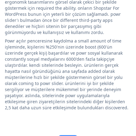
ergonomik tasarımlarını görsel olarak çekici bir şekilde
göstermek için required the ability. onların Shopstar For
WordPress bunun için yeterli bir çözüm sağlamadı. powr
slider'ı bulmadan önce bir different third-party apps
denediler ve hiçbiri sitenin bir parçasıymış gibi
görünmüyordu ve kullanışsız ve kullanımı zordu.
Powr açılır penceresine kaydolma a small amount of time
işleminde, kişilerini %250'nin üzerinde boost (600'ün
üzerinde gerçek kişi) başardılar ve powr sosyal kullanarak
constantly sosyal medyalarını 6000'den fazla takipçiye
ulaştırdılar. kendi sitelerinde besleyin. ürünlerin gerçek
hayatta nasıl göründüğünü ana sayfada added olarak
müşterilerine hızlı bir şekilde göstermenin görsel bir yolu
olarak coming to powr slider. ürünlerini iyi bir şekilde
sergiliyor ve müşterilere mükemmel bir yerinde deneyim
yaşatıyor. aslında, sitelerinde powr uygulamalarıyla
etkileşime giren ziyaretçilerin sitelerindeki diğer kişilerden
2,5 kat daha uzun süre etkileşimde bulundukları discovered.