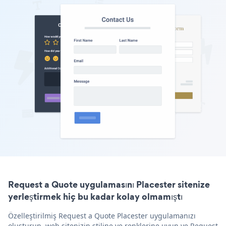
Request a Quote uygulamasını Placester sitenize
yerleştirmek hiç bu kadar kolay olmamıştı
Özelleştirilmiş Request a Quote Placester uygulamanızı
oluşturun, web sitenizin stiline ve renklerine uyun ve Request