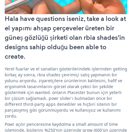
Hala have questions iseniz, take a look at
el yapımı ahşap çerçeveler üreten bir
güneş gözlüğü şirketi olan rbia shades'in
designs sahip olduğu been able to
create.
Yerel fuarlar ve el sanatları gösterilerindeki işlerinden getting
birkaç ay sonra, rbia shades çevrimiçi satış yapmanın bir
yolunu arıyordu. ziyaretçilere ürünlerinin kalitesini, hafif ve
ergonomik tasarımlarını görsel olarak çekici bir şekilde
göstermek için wanted. onların Placester bunun için yeterli
bir çözüm sağlamadı. powr slider'ı bulmadan önce bir
different third-party apps denediler ve hiçbiri sitenin bir
parçasıymış gibi görünmüyordu ve kullanışsız ve kullanımı
zordu.
Powr açılır penceresine kaydolma a small amount of time
işleminde, kişilerini %250'nin üzerinde grow (600'ün üzerinde