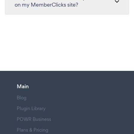
on my MemberClicks site?
Main
Blog
Plugin Library
POWR Business
Plans & Pricing