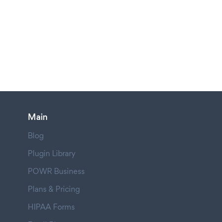
Main
Blog
Plugin Library
POWR Business
Plans & Pricing
HIPAA Forms