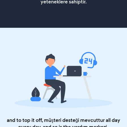
yeteneklere sahiptir.
and to top it off, müşteri desteği mevcuttur all day