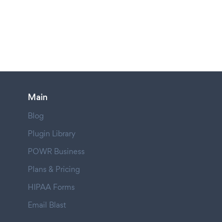
Main
Blog
Plugin Library
POWR Business
Plans & Pricing
HIPAA Forms
Email Blast