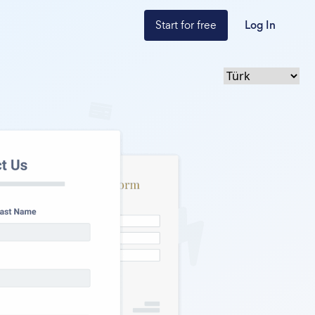
Start for free
Log In