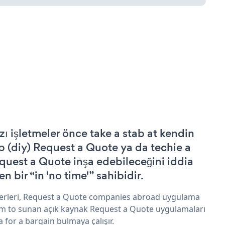
zı işletmeler önce take a stab at kendin
p (diy) Request a Quote ya da techie a
quest a Quote inşa edebileceğini iddia
n bir “in 'no time'” sahibidir.
erleri, Request a Quote companies abroad uygulama
im to sunan açık kaynak Request a Quote uygulamaları
a for a bargain bulmaya çalışır.