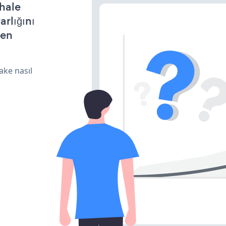
 hale
arlığını
den
ake nasıl