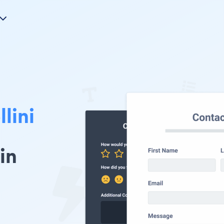
llini
in