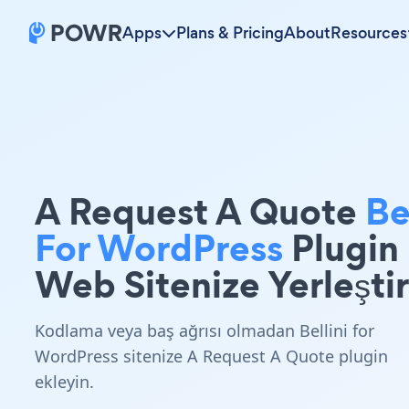
Apps
Plans & Pricing
About
Resources
A Request A Quote
Be
For WordPress
Plugin
Web Sitenize Yerleştir
Kodlama veya baş ağrısı olmadan Bellini for
WordPress sitenize A Request A Quote plugin
ekleyin.