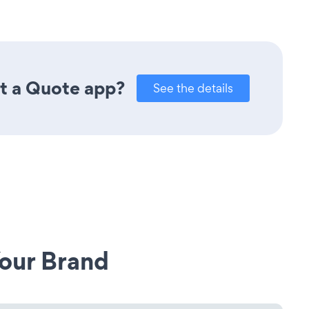
st a Quote app?
See the details
our Brand