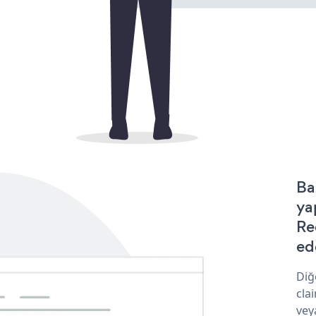
Ba
ya
Re
ede
Diğ
cla
vey