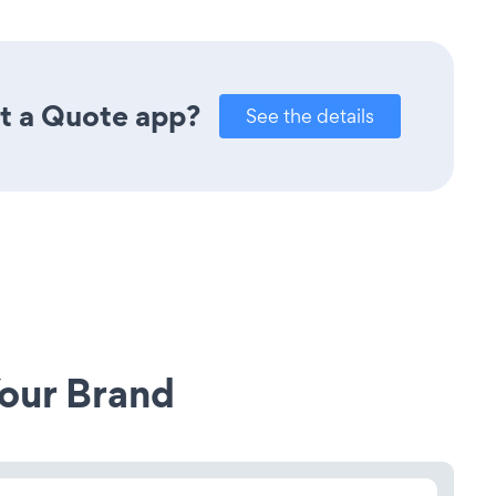
st a Quote app?
See the details
our Brand