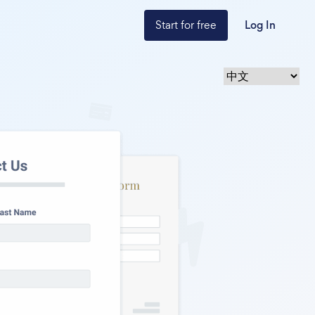
Start for free
Log In