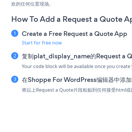
欢的任何位置现场。
How To Add a Request a Quote A
Create a Free Request a Quote App
Start for free now
复制plat_display_name的Request 
Your code block will be available once you create
在Shoppe For WordPress编辑器中
将以上Request a Quote片段粘贴到任何接受html或