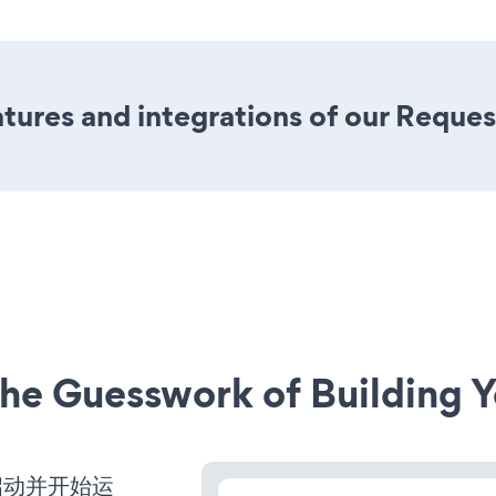
ures and integrations of our Reque
he Guesswork of Building Y
经启动并开始运