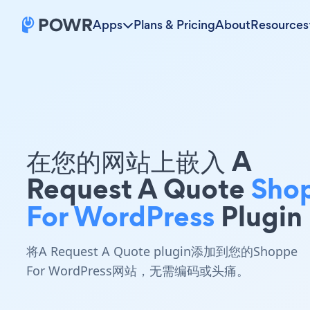
Apps
Plans & Pricing
About
Resources
在您的网站上嵌入 A
Request A Quote
Sho
For WordPress
Plugin
将A Request A Quote plugin添加到您的Shoppe
For WordPress网站，无需编码或头痛。