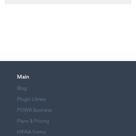
Main
Blog
Plugin Library
POWR Business
Plans & Pricing
HIPAA Forms