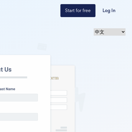
Start for free
Log In