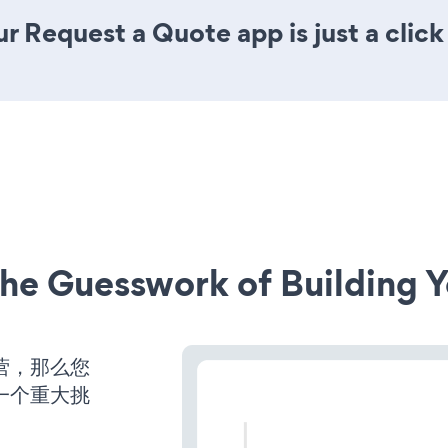
r Request a Quote app is just a click
he Guesswork of Building Y
运营，那么您
一个重大挑