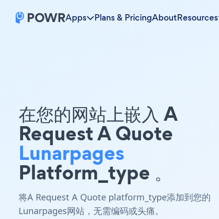
Apps
Plans & Pricing
About
Resources
在您的网站上嵌入 A
Request A Quote
Lunarpages
Platform_type 。
将A Request A Quote platform_type添加到您的
Lunarpages网站，无需编码或头痛。