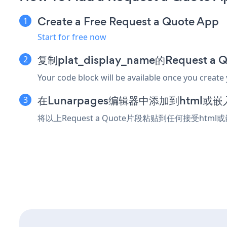
Create a Free Request a Quote App
Start for free now
复制plat_display_name的Request 
Your code block will be available once you create
在Lunarpages编辑器中添加到html或
将以上Request a Quote片段粘贴到任何接受html