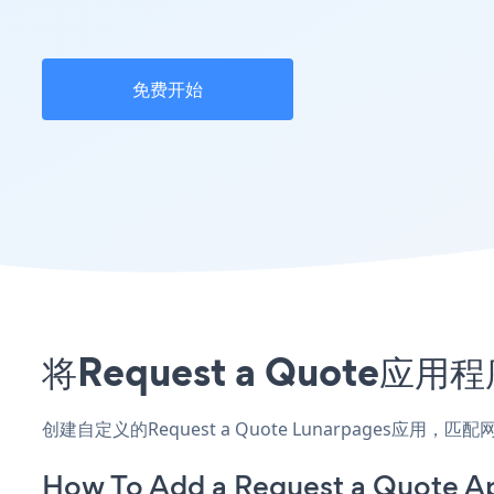
免费开始
将Request a Quote
创建自定义的Request a Quote Lunarpages应
How To Add a Request a Quote A