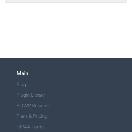
Main
Blog
Plugin Library
POWR Business
Plans & Pricing
HIPAA Forms