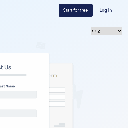
Start for free
Log In