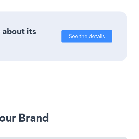
 about its
See the details
our Brand