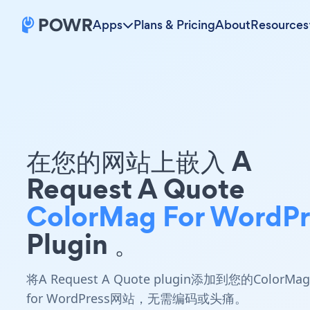
Apps
Plans & Pricing
About
Resources
在您的网站上嵌入 A
Request A Quote
ColorMag For WordPr
Plugin 。
将A Request A Quote plugin添加到您的ColorMag
for WordPress网站，无需编码或头痛。