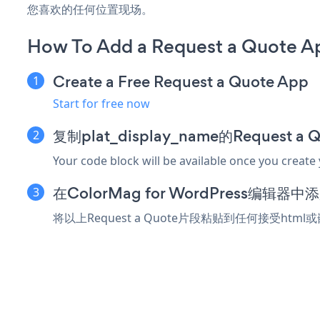
您喜欢的任何位置现场。
How To Add a Request a Quote A
Create a Free Request a Quote App
Start for free now
复制plat_display_name的Request 
Your code block will be available once you create
在ColorMag for WordPress编辑
将以上Request a Quote片段粘贴到任何接受html或