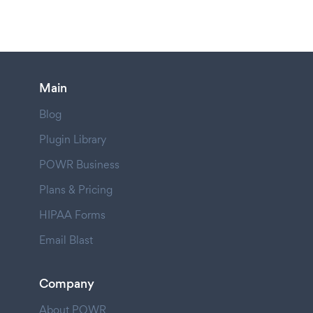
Main
Blog
Plugin Library
POWR Business
Plans & Pricing
HIPAA Forms
Email Blast
Company
About POWR