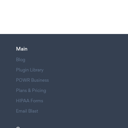
Main
Blog
Plugin Library
POWR Business
Plans & Pricing
HIPAA Forms
Email Blast