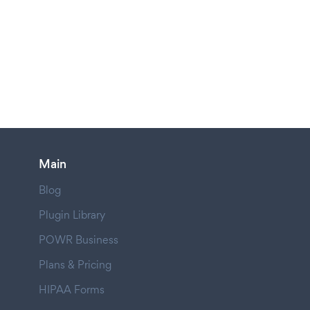
Main
Blog
Plugin Library
POWR Business
Plans & Pricing
HIPAA Forms