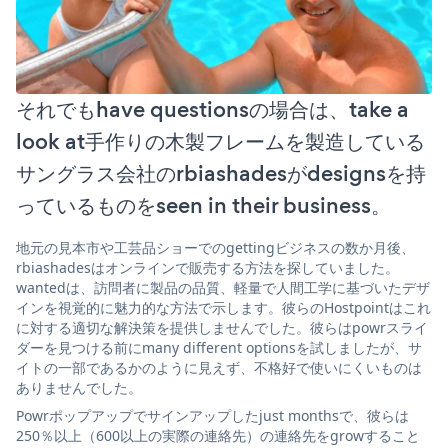
それでもhave questionsの場合は、take a
look at手作りの木製フレームを製造している
サングラス会社のrbiashadesがdesignsを持
っているものをseen in their business。
地元の見本市や工芸品ショーでのgettingビジネスの数か月後、
rbiashadesはオンラインで販売する方法を探していました。
wantedは、訪問者に製品の品質、軽量で人間工学に基づいたデザ
インを視覚的に魅力的な方法で示します。彼らのHostpointはこれ
に対する適切な解決策を提供しませんでした。彼らはpowrスライ
ダーを見つける前にmany different optionsを試しましたが、サ
イトの一部であるかのように見えず、不格好で使いにくいものは
ありませんでした。
Powrポップアップでサインアップしたjust monthsで、彼らは
250％以上（600以上の実際の連絡先）の連絡先をgrowすること