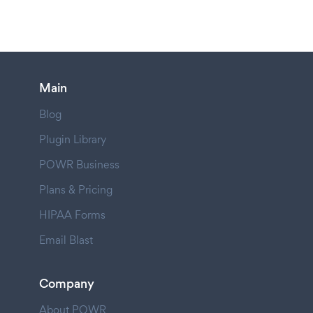
Main
Blog
Plugin Library
POWR Business
Plans & Pricing
HIPAA Forms
Email Blast
Company
About POWR