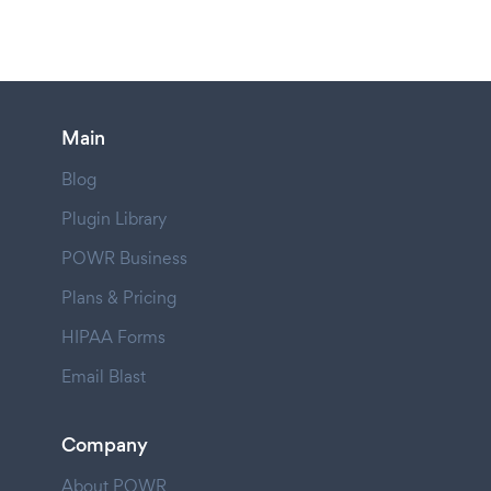
Main
Blog
Plugin Library
POWR Business
Plans & Pricing
HIPAA Forms
Email Blast
Company
About POWR