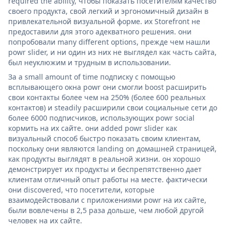
required the ability, чтобы показать посетителям качество
своего продукта, свой легкий и эргономичный дизайн в
привлекательной визуальной форме. их Storefront не
предоставили для этого адекватного решения. они
попробовали many different options, прежде чем нашли
powr slider, и ни один из них не выглядел как часть сайта,
был неуклюжим и трудным в использовании.
За a small amount of time подписку с помощью
всплывающего окна powr они смогли boost расширить
свои контакты более чем на 250% (более 600 реальных
контактов) и steadily расширили свои социальные сети до
более 6000 подписчиков, использующих powr social
кормить на их сайте. они added powr slider как
визуальный способ быстро показать своим клиентам,
поскольку они являются landing on домашней страницей,
как продукты выглядят в реальной жизни. он хорошо
демонстрирует их продукты и беспрепятственно дает
клиентам отличный опыт работы на месте. фактически
они discovered, что посетители, которые
взаимодействовали с приложениями powr на их сайте,
были вовлечены в 2,5 раза дольше, чем любой другой
человек на их сайте.