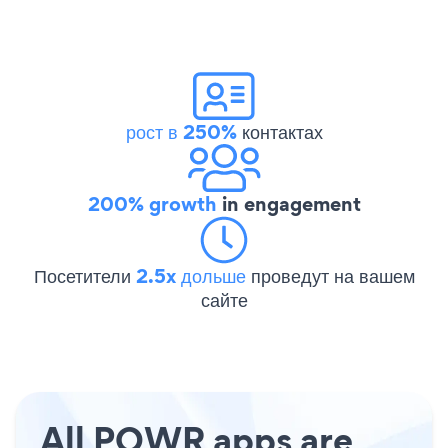
рост в 250%
контактах
200% growth
in engagement
Посетители
2.5x дольше
проведут на вашем
сайте
All POWR apps are