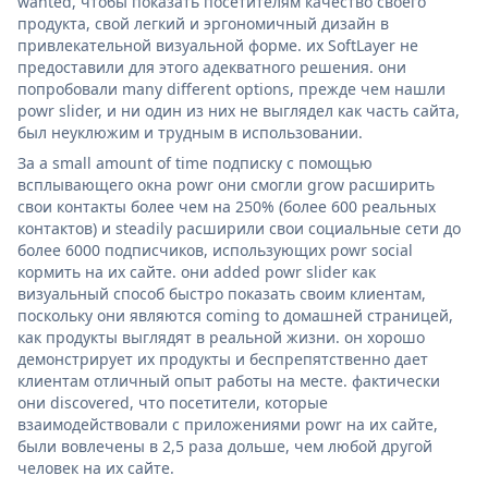
wanted, чтобы показать посетителям качество своего
продукта, свой легкий и эргономичный дизайн в
привлекательной визуальной форме. их SoftLayer не
предоставили для этого адекватного решения. они
попробовали many different options, прежде чем нашли
powr slider, и ни один из них не выглядел как часть сайта,
был неуклюжим и трудным в использовании.
За a small amount of time подписку с помощью
всплывающего окна powr они смогли grow расширить
свои контакты более чем на 250% (более 600 реальных
контактов) и steadily расширили свои социальные сети до
более 6000 подписчиков, использующих powr social
кормить на их сайте. они added powr slider как
визуальный способ быстро показать своим клиентам,
поскольку они являются coming to домашней страницей,
как продукты выглядят в реальной жизни. он хорошо
демонстрирует их продукты и беспрепятственно дает
клиентам отличный опыт работы на месте. фактически
они discovered, что посетители, которые
взаимодействовали с приложениями powr на их сайте,
были вовлечены в 2,5 раза дольше, чем любой другой
человек на их сайте.