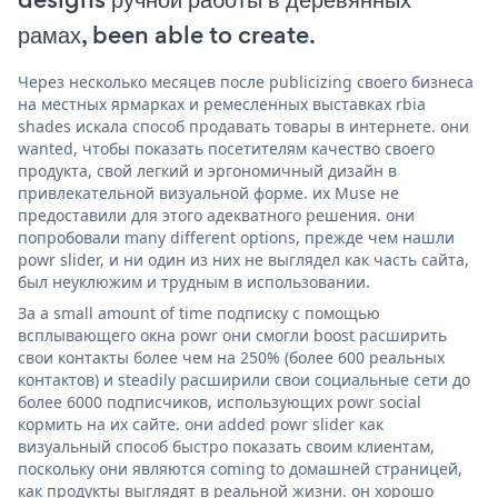
рамах, been able to create.
Через несколько месяцев после publicizing своего бизнеса
на местных ярмарках и ремесленных выставках rbia
shades искала способ продавать товары в интернете. они
wanted, чтобы показать посетителям качество своего
продукта, свой легкий и эргономичный дизайн в
привлекательной визуальной форме. их Muse не
предоставили для этого адекватного решения. они
попробовали many different options, прежде чем нашли
powr slider, и ни один из них не выглядел как часть сайта,
был неуклюжим и трудным в использовании.
За a small amount of time подписку с помощью
всплывающего окна powr они смогли boost расширить
свои контакты более чем на 250% (более 600 реальных
контактов) и steadily расширили свои социальные сети до
более 6000 подписчиков, использующих powr social
кормить на их сайте. они added powr slider как
визуальный способ быстро показать своим клиентам,
поскольку они являются coming to домашней страницей,
как продукты выглядят в реальной жизни. он хорошо