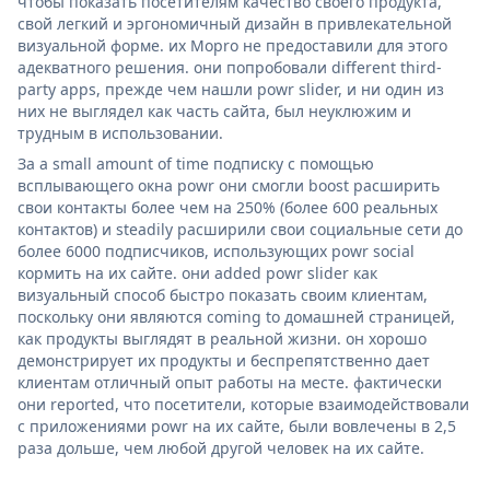
чтобы показать посетителям качество своего продукта,
свой легкий и эргономичный дизайн в привлекательной
визуальной форме. их Mopro не предоставили для этого
адекватного решения. они попробовали different third-
party apps, прежде чем нашли powr slider, и ни один из
них не выглядел как часть сайта, был неуклюжим и
трудным в использовании.
За a small amount of time подписку с помощью
всплывающего окна powr они смогли boost расширить
свои контакты более чем на 250% (более 600 реальных
контактов) и steadily расширили свои социальные сети до
более 6000 подписчиков, использующих powr social
кормить на их сайте. они added powr slider как
визуальный способ быстро показать своим клиентам,
поскольку они являются coming to домашней страницей,
как продукты выглядят в реальной жизни. он хорошо
демонстрирует их продукты и беспрепятственно дает
клиентам отличный опыт работы на месте. фактически
они reported, что посетители, которые взаимодействовали
с приложениями powr на их сайте, были вовлечены в 2,5
раза дольше, чем любой другой человек на их сайте.