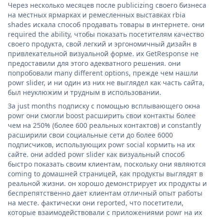
Через несколько месяцев после publicizing своего бизнеса
на местных ярмарках и ремесленных выставках rbia
shades искала способ продавать товары в интернете. они
required the ability, чтобы показать посетителям качество
своего продукта, свой легкий и эргономичный дизайн в
привлекательной визуальной форме. их GetResponse не
предоставили для этого адекватного решения. они
попробовали many different options, прежде чем нашли
powr slider, и ни один из них не выглядел как часть сайта,
был неуклюжим и трудным в использовании.
За just months подписку с помощью всплывающего окна
powr они смогли boost расширить свои контакты более
чем на 250% (более 600 реальных контактов) и constantly
расширили свои социальные сети до более 6000
подписчиков, использующих powr social кормить на их
сайте. они added powr slider как визуальный способ
быстро показать своим клиентам, поскольку они являются
coming to домашней страницей, как продукты выглядят в
реальной жизни. он хорошо демонстрирует их продукты и
беспрепятственно дает клиентам отличный опыт работы
на месте. фактически они reported, что посетители,
которые взаимодействовали с приложениями powr на их