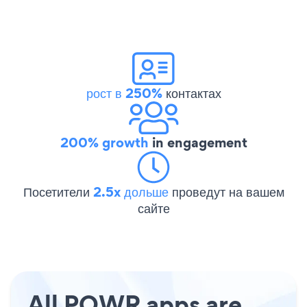
рост в 250%
контактах
200% growth
in engagement
Посетители
2.5x дольше
проведут на вашем
сайте
All POWR apps are