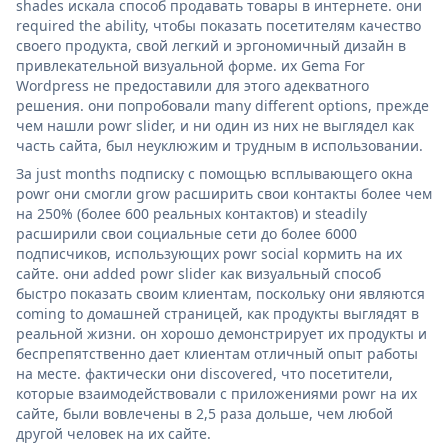
shades искала способ продавать товары в интернете. они
required the ability, чтобы показать посетителям качество
своего продукта, свой легкий и эргономичный дизайн в
привлекательной визуальной форме. их Gema For
Wordpress не предоставили для этого адекватного
решения. они попробовали many different options, прежде
чем нашли powr slider, и ни один из них не выглядел как
часть сайта, был неуклюжим и трудным в использовании.
За just months подписку с помощью всплывающего окна
powr они смогли grow расширить свои контакты более чем
на 250% (более 600 реальных контактов) и steadily
расширили свои социальные сети до более 6000
подписчиков, использующих powr social кормить на их
сайте. они added powr slider как визуальный способ
быстро показать своим клиентам, поскольку они являются
coming to домашней страницей, как продукты выглядят в
реальной жизни. он хорошо демонстрирует их продукты и
беспрепятственно дает клиентам отличный опыт работы
на месте. фактически они discovered, что посетители,
которые взаимодействовали с приложениями powr на их
сайте, были вовлечены в 2,5 раза дольше, чем любой
другой человек на их сайте.