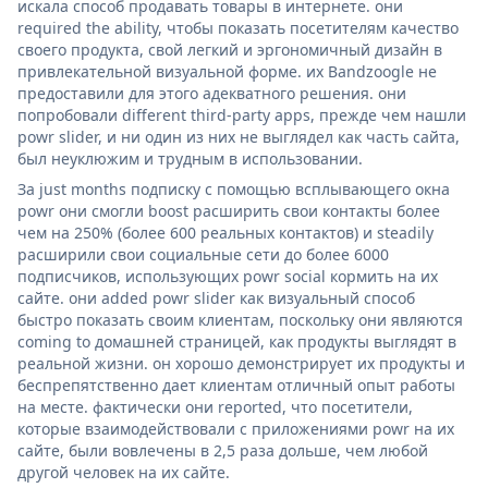
искала способ продавать товары в интернете. они
required the ability, чтобы показать посетителям качество
своего продукта, свой легкий и эргономичный дизайн в
привлекательной визуальной форме. их Bandzoogle не
предоставили для этого адекватного решения. они
попробовали different third-party apps, прежде чем нашли
powr slider, и ни один из них не выглядел как часть сайта,
был неуклюжим и трудным в использовании.
За just months подписку с помощью всплывающего окна
powr они смогли boost расширить свои контакты более
чем на 250% (более 600 реальных контактов) и steadily
расширили свои социальные сети до более 6000
подписчиков, использующих powr social кормить на их
сайте. они added powr slider как визуальный способ
быстро показать своим клиентам, поскольку они являются
coming to домашней страницей, как продукты выглядят в
реальной жизни. он хорошо демонстрирует их продукты и
беспрепятственно дает клиентам отличный опыт работы
на месте. фактически они reported, что посетители,
которые взаимодействовали с приложениями powr на их
сайте, были вовлечены в 2,5 раза дольше, чем любой
другой человек на их сайте.