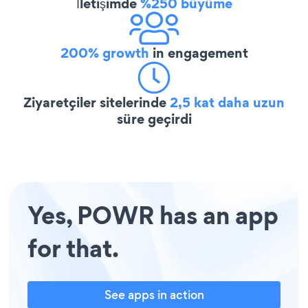
İletişimde
%250 büyüme
200% growth
in engagement
Ziyaretçiler sitelerinde
2,5 kat daha uzun
süre geçirdi
Yes, POWR has an app
for that.
See apps in action