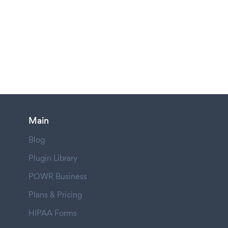
Main
Blog
Plugin Library
POWR Business
Plans & Pricing
HIPAA Forms