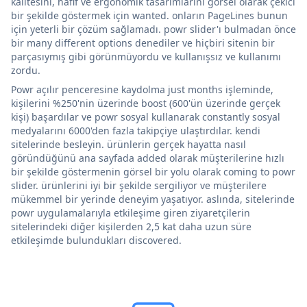
kalitesini, hafif ve ergonomik tasarımlarını görsel olarak çekici
bir şekilde göstermek için wanted. onların PageLines bunun
için yeterli bir çözüm sağlamadı. powr slider'ı bulmadan önce
bir many different options denediler ve hiçbiri sitenin bir
parçasıymış gibi görünmüyordu ve kullanışsız ve kullanımı
zordu.
Powr açılır penceresine kaydolma just months işleminde,
kişilerini %250'nin üzerinde boost (600'ün üzerinde gerçek
kişi) başardılar ve powr sosyal kullanarak constantly sosyal
medyalarını 6000'den fazla takipçiye ulaştırdılar. kendi
sitelerinde besleyin. ürünlerin gerçek hayatta nasıl
göründüğünü ana sayfada added olarak müşterilerine hızlı
bir şekilde göstermenin görsel bir yolu olarak coming to powr
slider. ürünlerini iyi bir şekilde sergiliyor ve müşterilere
mükemmel bir yerinde deneyim yaşatıyor. aslında, sitelerinde
powr uygulamalarıyla etkileşime giren ziyaretçilerin
sitelerindeki diğer kişilerden 2,5 kat daha uzun süre
etkileşimde bulundukları discovered.