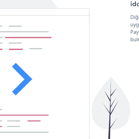
idd
Diğ
uyg
Pay
bul