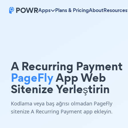
Apps
Plans & Pricing
About
Resources
A Recurring Payment
PageFly
App Web
Sitenize Yerleştirin
Kodlama veya baş ağrısı olmadan PageFly
sitenize A Recurring Payment app ekleyin.