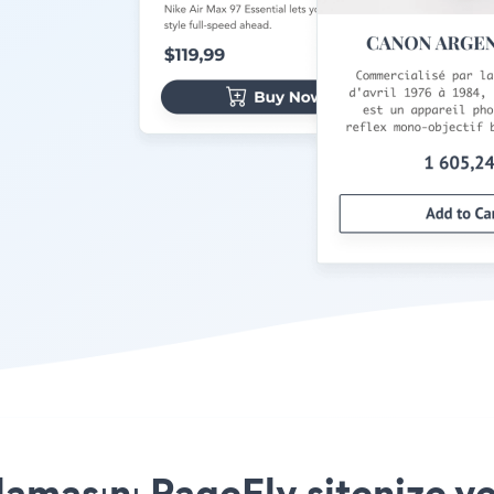
masını PageFly sitenize ye