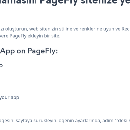
ı oluşturun, web sitenizin stiline ve renklerine uyun ve Re
ere PageFly ekleyin bir site.
 App on PageFly:
p
 your app
ğesini sayfaya sürükleyin. öğenin ayarlarında, adım 1'deki k