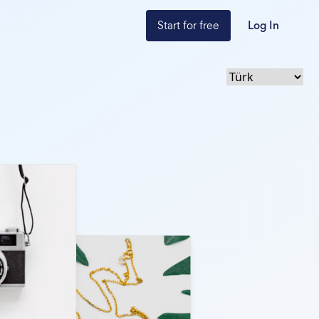
Start for free
Log In