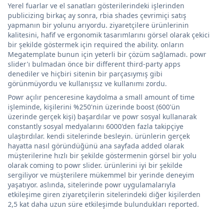
Yerel fuarlar ve el sanatları gösterilerindeki işlerinden
publicizing birkaç ay sonra, rbia shades çevrimiçi satış
yapmanın bir yolunu arıyordu. ziyaretçilere ürünlerinin
kalitesini, hafif ve ergonomik tasarımlarını görsel olarak çekici
bir şekilde göstermek için required the ability. onların
Megatemplate bunun için yeterli bir çözüm sağlamadı. powr
slider'ı bulmadan önce bir different third-party apps
denediler ve hiçbiri sitenin bir parçasıymış gibi
görünmüyordu ve kullanışsız ve kullanımı zordu.
Powr açılır penceresine kaydolma a small amount of time
işleminde, kişilerini %250'nin üzerinde boost (600'ün
üzerinde gerçek kişi) başardılar ve powr sosyal kullanarak
constantly sosyal medyalarını 6000'den fazla takipçiye
ulaştırdılar. kendi sitelerinde besleyin. ürünlerin gerçek
hayatta nasıl göründüğünü ana sayfada added olarak
müşterilerine hızlı bir şekilde göstermenin görsel bir yolu
olarak coming to powr slider. ürünlerini iyi bir şekilde
sergiliyor ve müşterilere mükemmel bir yerinde deneyim
yaşatıyor. aslında, sitelerinde powr uygulamalarıyla
etkileşime giren ziyaretçilerin sitelerindeki diğer kişilerden
2,5 kat daha uzun süre etkileşimde bulundukları reported.