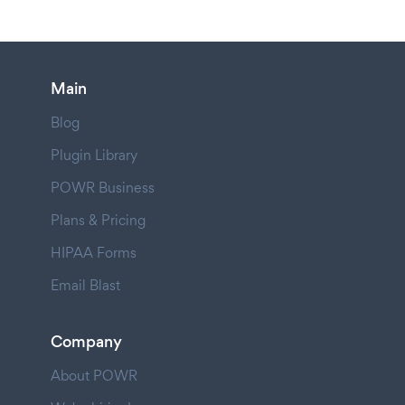
Main
Blog
Plugin Library
POWR Business
Plans & Pricing
HIPAA Forms
Email Blast
Company
About POWR