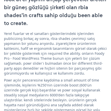
bir güneş gözlüğü şirketi olan rbia
shades'in crafts sahip olduğu been able
to create.
Yerel fuarlar ve el sanatları gösterilerindeki işlerinden
publicizing birkaç ay sonra, rbia shades çevrimiçi satış
yapmanın bir yolunu arıyordu. ziyaretçilere ürünlerinin
kalitesini, hafif ve ergonomik tasarımlarını görsel olarak çekici
bir şekilde göstermek için required the ability. onların Foody
Pro - Food WordPress Theme bunun için yeterli bir çözüm
sağlamadı. powr slider'ı bulmadan önce bir different third-
party apps denediler ve hiçbiri sitenin bir parçasıymış gibi
görünmüyordu ve kullanışsız ve kullanımı zordu.
Powr açılır penceresine kaydolma a small amount of time
işleminde, kişilerini %250'nin üzerinde boost (600'ün
üzerinde gerçek kişi) başardılar ve powr sosyal kullanarak
steadily sosyal medyalarını 6000'den fazla takipçiye
ulaştırdılar. kendi sitelerinde besleyin. ürünlerin gerçek
hayatta nasıl göründüğünü ana sayfada added olarak
müşterilerine hızlı bir şekilde göstermenin görsel bir yolu