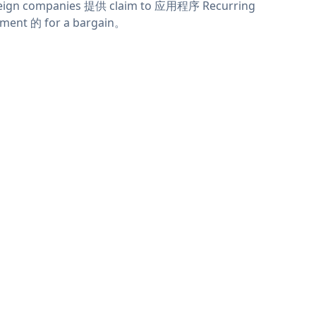
eign companies 提供 claim to 应用程序 Recurring
ment 的 for a bargain。