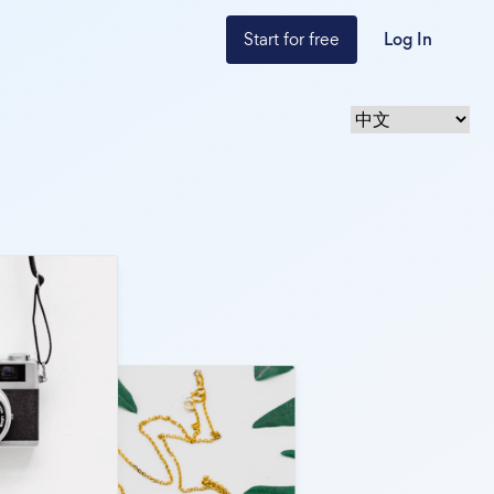
Start for free
Log In