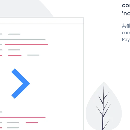
co
'n
其他
com
Pay