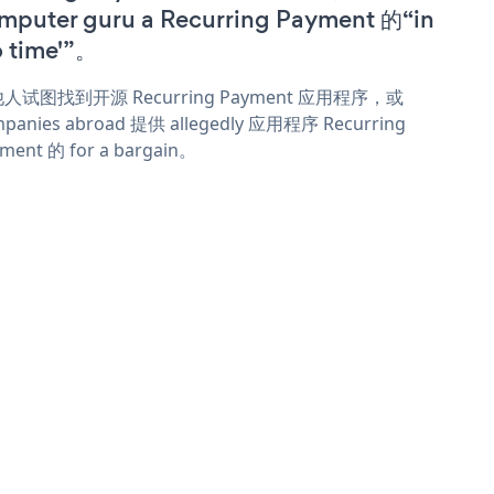
mputer guru a Recurring Payment 的“in
o time'”。
人试图找到开源 Recurring Payment 应用程序，或
panies abroad 提供 allegedly 应用程序 Recurring
ment 的 for a bargain。