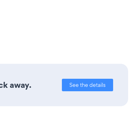
ick away.
See the details