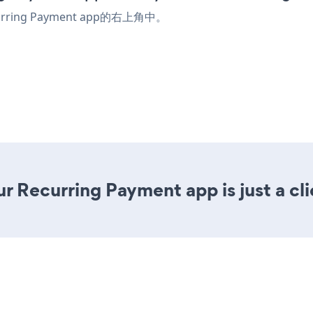
urring Payment app的右上角中。
r Recurring Payment app is just a cl