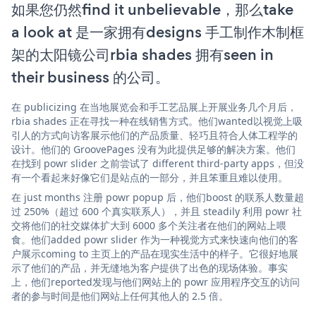
如果您仍然find it unbelievable，那么take
a look at 是一家拥有designs 手工制作木制框
架的太阳镜公司rbia shades 拥有seen in
their business 的公司。
在 publicizing 在当地展览会和手工艺品展上开展业务几个月后，
rbia shades 正在寻找一种在线销售方式。他们wanted以视觉上吸
引人的方式向访客展示他们的产品质量、轻巧且符合人体工程学的
设计。他们的 GroovePages 没有为此提供足够的解决方案。他们
在找到 powr slider 之前尝试了 different third-party apps，但没
有一个看起来好像它们是站点的一部分，并且笨重且难以使用。
在 just months 注册 powr popup 后，他们boost 的联系人数量超
过 250%（超过 600 个真实联系人），并且 steadily 利用 powr 社
交将他们的社交媒体扩大到 6000 多个关注者在他们的网站上喂
食。他们added powr slider 作为一种视觉方式来快速向他们的客
户展示coming to 主页上的产品在现实生活中的样子。它很好地展
示了他们的产品，并无缝地为客户提供了出色的现场体验。事实
上，他们reported发现与他们网站上的 powr 应用程序交互的访问
者的参与时间是他们网站上任何其他人的 2.5 倍。