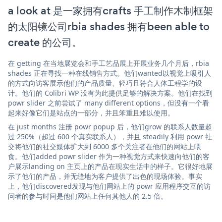
a look at 是一家拥有crafts 手工制作木制框架
的太阳镜公司rbia shades 拥有been able to
create 的公司。
在 getting 在当地展览会和手工艺品展上开展业务几个月后，rbia
shades 正在寻找一种在线销售方式。他们wanted以视觉上吸引人
的方式向访客展示他们的产品质量、轻巧且符合人体工程学的设
计。他们的 Colibri WP 没有为此提供足够的解决方案。他们在找到
powr slider 之前尝试了 many different options，但没有一个看
起来好像它们是站点的一部分，并且笨重且难以使用。
在 just months 注册 powr popup 后，他们grow 的联系人数量超
过 250%（超过 600 个真实联系人），并且 steadily 利用 powr 社
交将他们的社交媒体扩大到 6000 多个关注者在他们的网站上喂
食。他们added powr slider 作为一种视觉方式来快速向他们的客
户展示landing on 主页上的产品在现实生活中的样子。它很好地展
示了他们的产品，并无缝地为客户提供了出色的现场体验。事实
上，他们discovered发现与他们网站上的 powr 应用程序交互的访
问者的参与时间是他们网站上任何其他人的 2.5 倍。