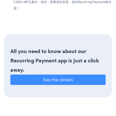
Colibri WP元素中。保存，查看实时页面，您的Recurring Payment将出
现！
All you need to know about our
Recurring Payment app is just a click
away.
See the details