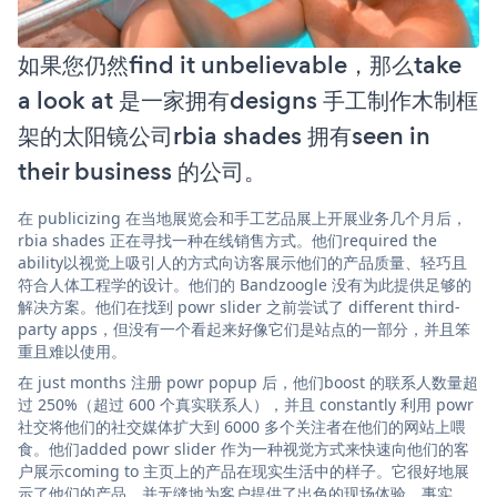
如果您仍然find it unbelievable，那么take
a look at 是一家拥有designs 手工制作木制框
架的太阳镜公司rbia shades 拥有seen in
their business 的公司。
在 publicizing 在当地展览会和手工艺品展上开展业务几个月后，
rbia shades 正在寻找一种在线销售方式。他们required the
ability以视觉上吸引人的方式向访客展示他们的产品质量、轻巧且
符合人体工程学的设计。他们的 Bandzoogle 没有为此提供足够的
解决方案。他们在找到 powr slider 之前尝试了 different third-
party apps，但没有一个看起来好像它们是站点的一部分，并且笨
重且难以使用。
在 just months 注册 powr popup 后，他们boost 的联系人数量超
过 250%（超过 600 个真实联系人），并且 constantly 利用 powr
社交将他们的社交媒体扩大到 6000 多个关注者在他们的网站上喂
食。他们added powr slider 作为一种视觉方式来快速向他们的客
户展示coming to 主页上的产品在现实生活中的样子。它很好地展
示了他们的产品，并无缝地为客户提供了出色的现场体验。事实