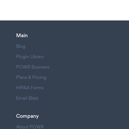
Main
Blog
Plugin Library
POWR Business
Plans & Pricing
HIPAA Forms
Email Blast
Company
About POWR