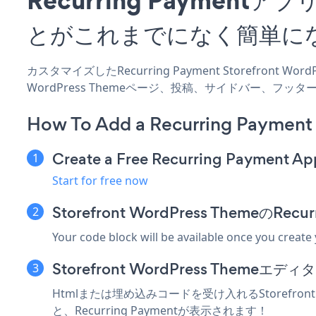
とがこれまでになく簡単に
カスタマイズしたRecurring Payment Storefront 
WordPress Themeページ、投稿、サイドバー、フ
How To Add a Recurring Payment
Create a Free Recurring Payment Ap
Start for free now
Storefront WordPress Themeの
Your code block will be available once you create
Storefront WordPress The
Htmlまたは埋め込みコードを受け入れるStorefront
と、Recurring Paymentが表示されます！