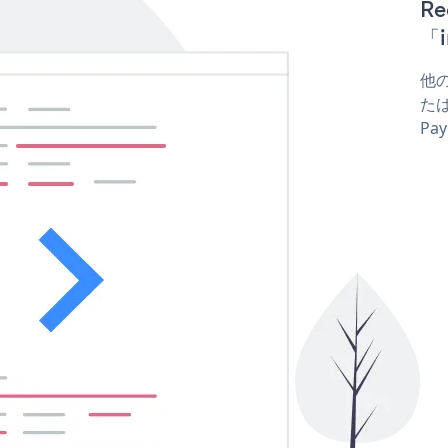
R
「i
他の
たは
Pa