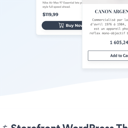
プリをStorefront WordPre