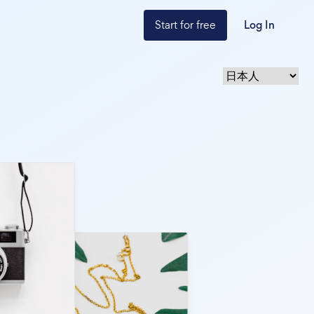
Start for free
Log In